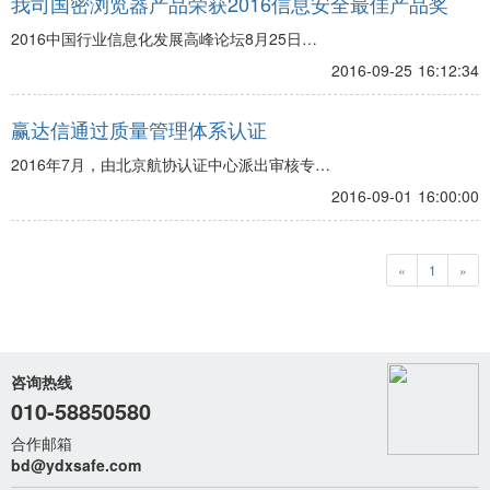
我司国密浏览器产品荣获2016信息安全最佳产品奖
2016中国行业信息化发展高峰论坛8月25日在
北京新世纪日航饭店举办。据悉，本次论坛
2016-09-25 16:12:34
以“融合从信息开始，创新由IT先行”为主题，聚
焦当前行业信息化发展热门话题，探讨中国行
赢达信通过质量管理体系认证
业信息化的发展趋势。
2016年7月，由北京航协认证中心派出审核专家
组，对我公司的安全软、硬件及系统集成的设
2016-09-01 16:00:00
计、开发、销售和服务的质量管理体系进行了
监督审核。
«
1
»
咨询热线
010-58850580
合作邮箱
bd@ydxsafe.com