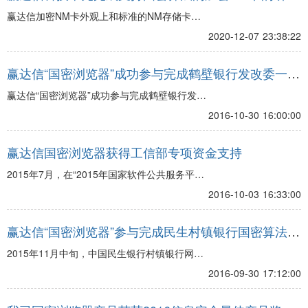
工作
商用密码产品认证证书。
赢达信加密NM卡外观上和标准的NM存储卡完
全一样。在硬件结构上除了主控芯片和存储
2020-12-07 23:38:22
Flash芯片之外内置了国密安全芯片，在保持存
储功能基础上，提供了支持国密算法的加解密
赢达信“国密浏览器”成功参与完成鹤壁银行发改委一期
功能，在安全原理和功能上等同于USBKey智能
试点
密码钥匙和TF密码卡，适用于华为高端智能手
赢达信“国密浏览器”成功参与完成鹤壁银行发改
机、华为平板等移动设备。无需安装任何驱
委项目是全国第一家网银客户端浏览器国密改
2016-10-30 16:00:00
动，即插即用。
造试点，为今后银行系统国密网银改造奠定了
坚实的基础。
赢达信国密浏览器获得工信部专项资金支持
2015年7月，在“2015年国家软件公共服务平台
专项项目评审会”中，我司申报的“支持国产密码
2016-10-03 16:33:00
算法的中 文浏览器项目”通过专家评审，获得国
家工信部专项资金支持。
赢达信“国密浏览器”参与完成民生村镇银行国密算法改
造
2015年11月中旬，中国民生银行村镇银行网上
银行安全应用试点项目顺利通过国家发改委组
2016-09-30 17:12:00
织的项目终期验收。